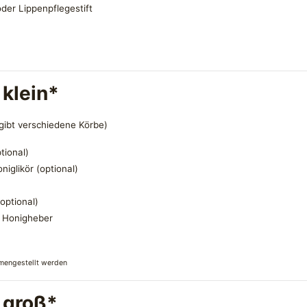
der Lippenpflegestift
klein*
 gibt verschiedene Körbe)
tional)
niglikör (optional)
optional)
t Honigheber
mmengestellt werden
 groß*