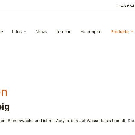
+43 664
me
Infos
News
Termine
Führungen
Produkte
en
eig
nem Bienenwachs und ist mit Acrylfarben auf Wasserbasis bemalt. Die K